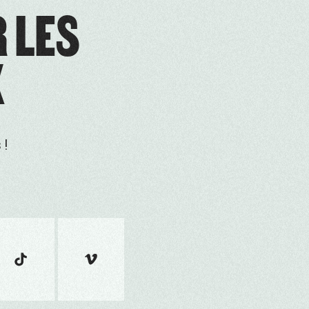
R LES
X
 !