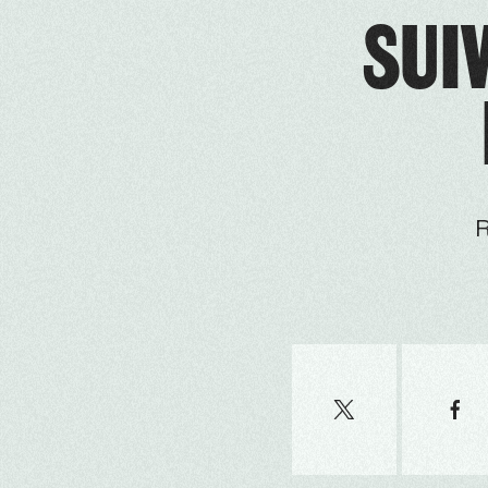
SUIV
R