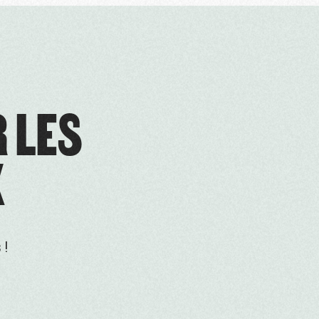
R LES
X
 !