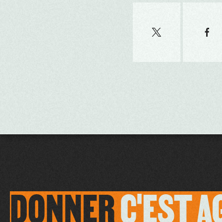
DONNER
C'EST
A