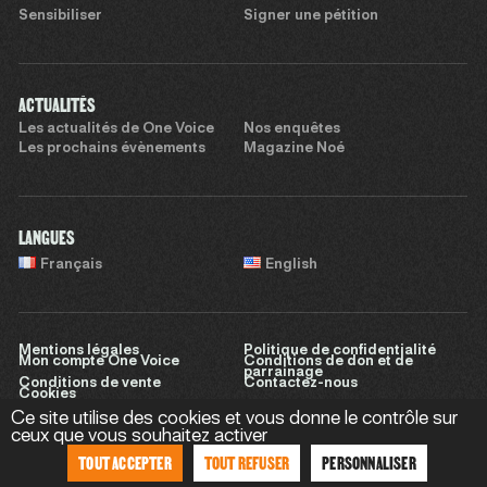
Sensibiliser
Signer une pétition
ACTUALITÉS
Les actualités de One Voice
Nos enquêtes
Les prochains évènements
Magazine Noé
LANGUES
Français
English
Mentions légales
Politique de confidentialité
Mon compte One Voice
Conditions de don et de
parrainage
Conditions de vente
Contactez-nous
Cookies
Ce site utilise des cookies et vous donne le contrôle sur
ceux que vous souhaitez activer
TOUT ACCEPTER
TOUT REFUSER
PERSONNALISER
Site réalisé par
Sweet Punk