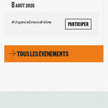
8
AOÛT
2026
PARTICIPER
#UrgenceErranceFéline
TOUS LES ÉVÈNEMENTS