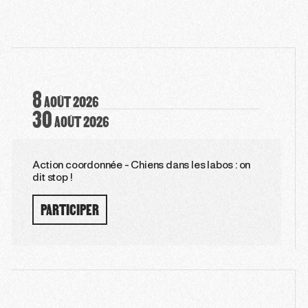
8
AOÛT
2026
30
AOÛT
2026
Action coordonnée - Chiens dans les labos : on
dit stop !
PARTICIPER