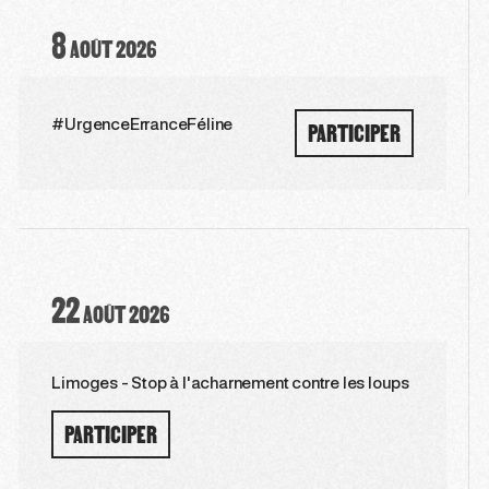
8
AOÛT
2026
PARTICIPER
#UrgenceErranceFéline
22
AOÛT
2026
Limoges - Stop à l'acharnement contre les loups
PARTICIPER